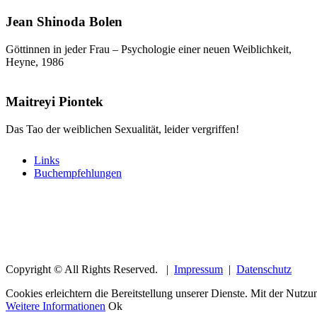
Jean Shinoda Bolen
Göttinnen in jeder Frau – Psychologie einer neuen Weiblichkeit,
Heyne, 1986
Maitreyi Piontek
Das Tao der weiblichen Sexualität, leider vergriffen!
Links
Paul Rebillot
Buchempfehlungen
Die Heldenreise – Ein Abenteuer der kreativen Selbsterfahrung,
Kösel, 1997
Osho
Copyright © All Rights Reserved. |
Impressum
|
Datenschutz
Vom Stress zur Entspannung – Die kleine Reihe,
Osho Verlag, 2001
Cookies erleichtern die Bereitstellung unserer Dienste. Mit der Nutz
Weitere Informationen
Ok