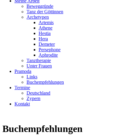
Meine Arbeit
Beweggründe
Tanz der Göttinnen
Archetypen
Artemis
Athene
Hestia
Hera
Demeter
Persephone
Aphrodite
Tanztherapie
Unter Frauen
Pramoda
Links
Buchempfehlungen
Termine
Deutschland
Zypern
Kontakt
Buchempfehlungen